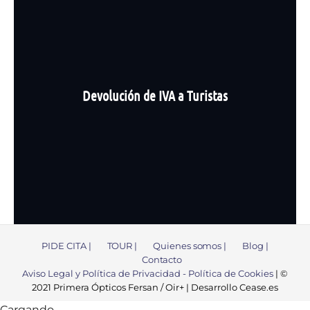
Devolución de IVA a Turistas
PIDE CITA |
TOUR |
Quienes somos |
Blog |
Contacto
Aviso Legal y Política de Privacidad -
Política de Cookies
| ©
2021 Primera Ópticos Fersan / Oir+ | Desarrollo Cease.es
Cargando…