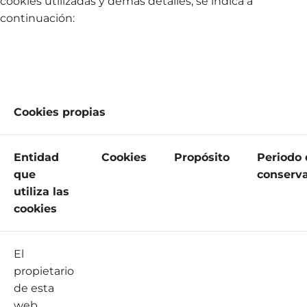
cookies utilizadas y demás detalles, se indica a
continuación:
Cookies propias
Entidad
Cookies
Propósito
Periodo 
que
conserv
utiliza las
cookies
El
propietario
de esta
web